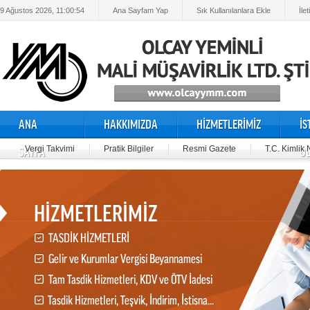
9 Ağustos 2026, 11:00:55
Ana Sayfam Yap
Sık Kullanılanlara Ekle
İle
ANA
HAKKIMIZDA
HİZMETLERİMİZ
İ
Vergi Takvimi
Pratik Bilgiler
Resmi Gazete
T.C. Kimlik
SAYFA
O