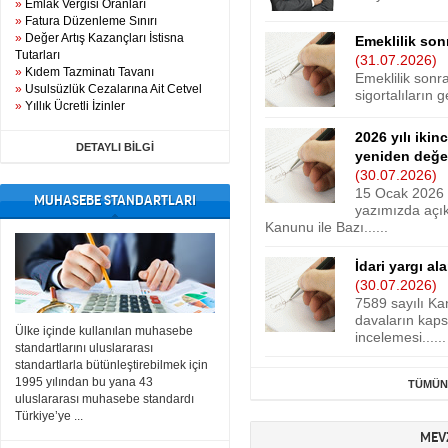
»
Emlak Vergisi Oranları
»
Fatura Düzenleme Sınırı
»
Değer Artış Kazançları İstisna
Emeklilik son
Tutarları
(31.07.2026)
»
Kıdem Tazminatı Tavanı
Emeklilik sonr
»
Usulsüzlük Cezalarına Ait Cetvel
sigortalıların 
»
Yıllık Ücretli İzinler
2026 yılı iki
DETAYLI BİLGİ
yeniden değe
(30.07.2026)
15 Ocak 2026 
MUHASEBE STANDARTLARI
yazımızda açık
Kanunu ile Bazı......
İdari yargı al
(30.07.2026)
7589 sayılı Ka
davaların kaps
Ülke içinde kullanılan muhasebe
incelemesi......
standartlarını uluslararası
standartlarla bütünleştirebilmek için
1995 yılından bu yana 43
TÜMÜNE
uluslararası muhasebe standardı
Türkiye’ye ...
MEV