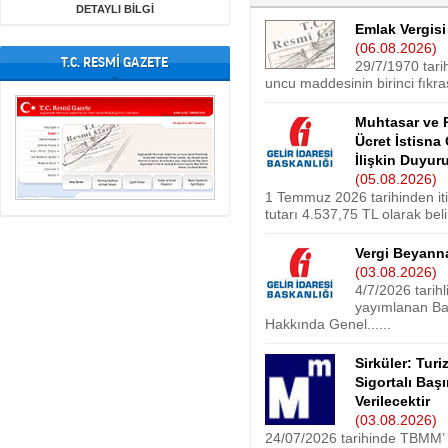
DETAYLI BİLGİ
Emlak Vergisi
(06.08.2026)
T.C. RESMİ GAZETE
29/7/1970 tari
uncu maddesinin birinci fıkras
Muhtasar ve 
Ücret İstisna
İlişkin Duyur
(05.08.2026)
1 Temmuz 2026 tarihinden itib
tutarı 4.537,75 TL olarak belir
Vergi Beyann
(03.08.2026)
4/7/2026 tarih
yayımlanan Baz
Hakkında Genel......
Sirküler: Tur
Sigortalı Baş
Verilecektir
(03.08.2026)
24/07/2026 tarihinde TBMM’ d