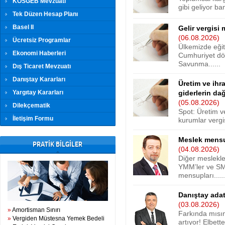
KOSGEB Mevzuatı
gibi geliyor ban
Tek Düzen Hesap Planı
Basel II
Gelir vergisi 
(06.08.2026)
Ücretsiz Programlar
Ülkemizde eğit
Ekonomi Haberleri
Cumhuriyet dön
Savunma......
Dış Ticaret Mevzuatı
Danıştay Kararları
Üretim ve ihr
Yargıtay Kararları
giderlerin dağ
(05.08.2026)
Dilekçematik
Spot: Üretim v
İletişim Formu
kurumlar vergis
Meslek mensu
PRATİK BİLGİLER
(04.08.2026)
Diğer meslekle
YMM’ler ve SM
mensupları.....
Danıştay adat 
(03.08.2026)
»
Amortisman Sınırı
Farkında mısın
»
Vergiden Müstesna Yemek Bedeli
artıyor! Elbette,