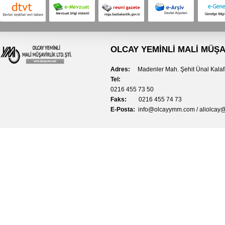
OLCAY YEMİNLİ MALİ MÜŞAV
Adres:
Madenler Mah. Şehit Ünal Kala
Tel:
0216 455 73 50
Faks:
0216 455 74 73
E-Posta:
info@olcayymm.com /
aliolcay