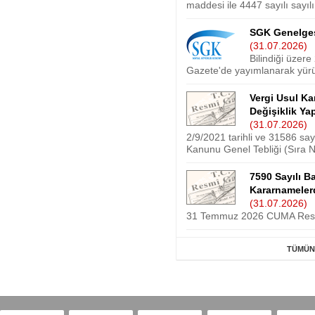
maddesi ile 4447 sayılı sayılı
SGK Genelges
(31.07.2026)
Bilindiği üzere
Gazete'de yayımlanarak yürür
Vergi Usul Ka
Değişiklik Ya
(31.07.2026)
2/9/2021 tarihli ve 31586 sa
Kanunu Genel Tebliği (Sıra No:
7590 Sayılı 
Kararnameler
(31.07.2026)
31 Temmuz 2026 CUMA Resmî
TÜMÜNE